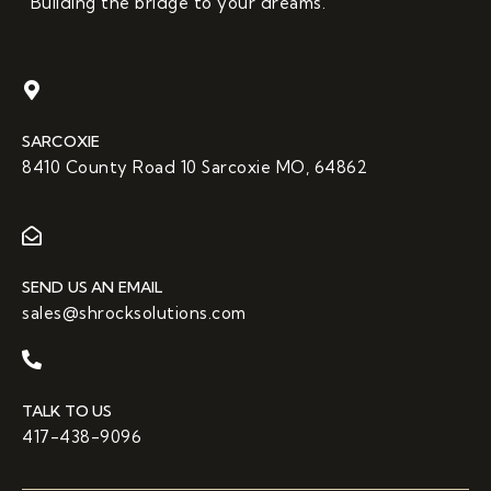
“Building the bridge to your dreams.”
SARCOXIE
8410 County Road 10 Sarcoxie MO, 64862
SEND US AN EMAIL
sales@shrocksolutions.com
TALK TO US
417-438-9096