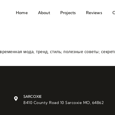
Home
About
Projects
Reviews
C
временная мода, тренд, стиль; полезные советы; секре
SARCOXIE
8410 County Road 10 Sarcoxie MO, 64862