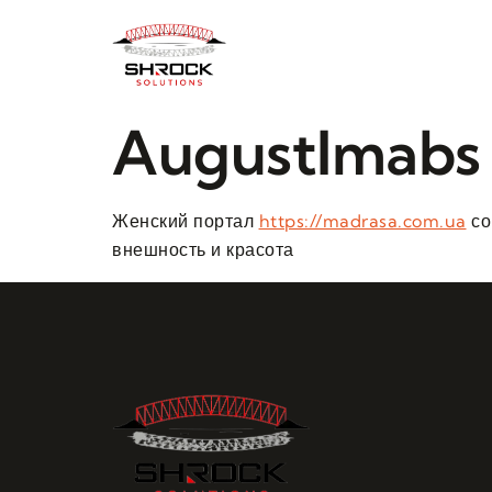
AugustImabs
Женский портал
https://madrasa.com.ua
со
внешность и красота