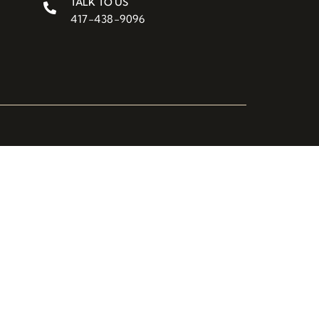
TALK TO US
417-438-9096