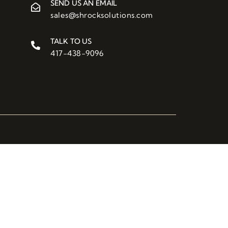
SEND US AN EMAIL
sales@shrocksolutions.com
TALK TO US
417-438-9096