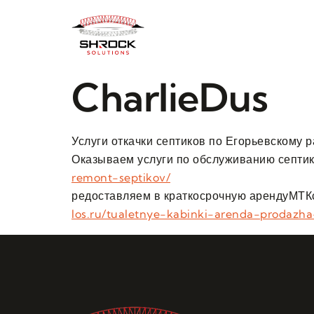
CharlieDus
Услуги откачки септиков по Егорьевскому р
Оказываем услуги по обслуживанию септи
remont-septikov/
редоставляем в краткосрочную арендуМТК
los.ru/tualetnye-kabinki-arenda-prodazha