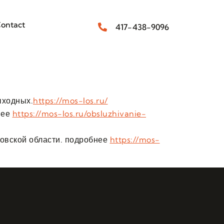
ontact
417-438-9096
ыходных.
https://mos-los.ru/
нее
https://mos-los.ru/obsluzhivanie-
овской области. подробнее
https://mos-