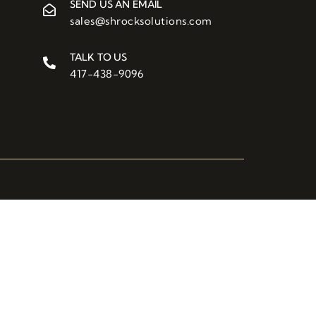
SEND US AN EMAIL
sales@shrocksolutions.com
TALK TO US
417-438-9096