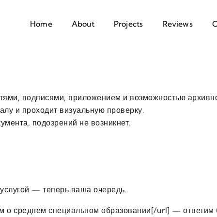
Home
About
Projects
Reviews
C
тями, подписями, приложением и возможностью архивной
алу и проходит визуальную проверку.
кумента, подозрений не возникнет.
 услугой — теперь ваша очередь.
лом о среднем специальном образовании[/url] — ответим