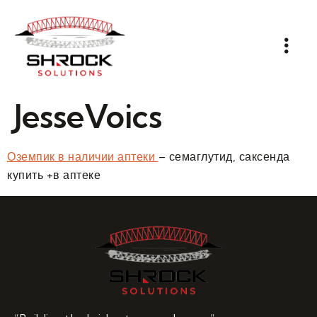
JesseVoics
Оземпик в наличии аптеки
– семаглутид, саксенда
купить +в аптеке