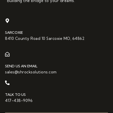
“Building the bridge to your dreams.”
SARCOXIE
8410 County Road 10 Sarcoxie MO, 64862
SEND US AN EMAIL
sales@shrocksolutions.com
TALK TO US
417-438-9096