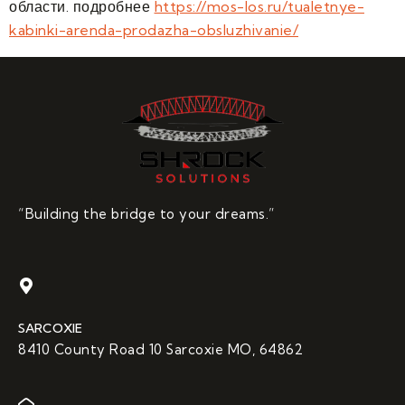
области. подробнее
https://mos-los.ru/tualetnye-
kabinki-arenda-prodazha-obsluzhivanie/
“Building the bridge to your dreams.”
SARCOXIE
8410 County Road 10 Sarcoxie MO, 64862