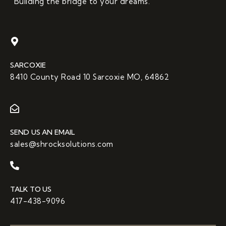
“Building the bridge to your dreams.”
SARCOXIE
8410 County Road 10 Sarcoxie MO, 64862
SEND US AN EMAIL
sales@shrocksolutions.com
TALK TO US
417-438-9096