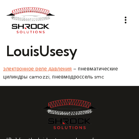
LouisUsesy
электронное реле давления
– пневматические
цилиндры camozzi, пневмодроссель smc