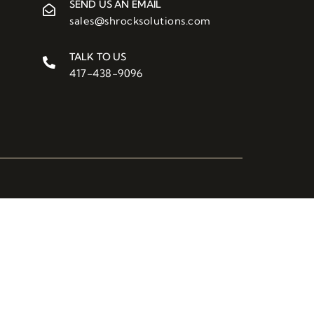
SEND US AN EMAIL
sales@shrocksolutions.com
TALK TO US
417-438-9096