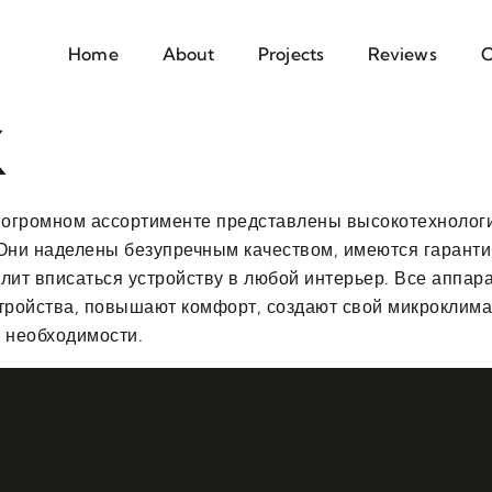
Home
About
Projects
Reviews
C
K
 огромном ассортименте представлены высокотехнолог
Они наделены безупречным качеством, имеются гарантии
лит вписаться устройству в любой интерьер. Все аппа
тройства, повышают комфорт, создают свой микроклима
 необходимости.