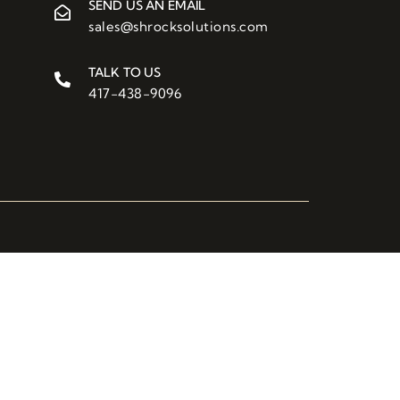
SEND US AN EMAIL
sales@shrocksolutions.com
TALK TO US
417-438-9096