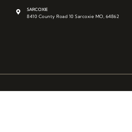
SARCOXIE
8410 County Road 10 Sarcoxie MO, 64862