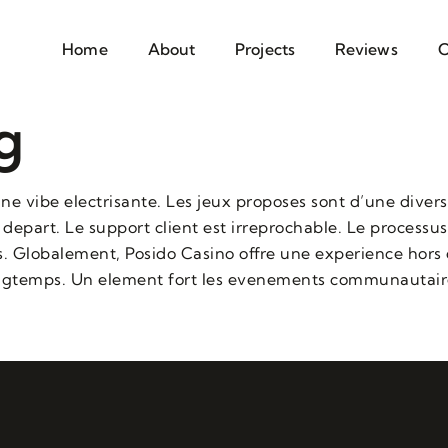
Home
About
Projects
Reviews
C
g
une vibe electrisante. Les jeux proposes sont d’une diver
 depart. Le support client est irreprochable. Le processus 
s. Globalement, Posido Casino offre une experience hors 
us longtemps. Un element fort les evenements communautai