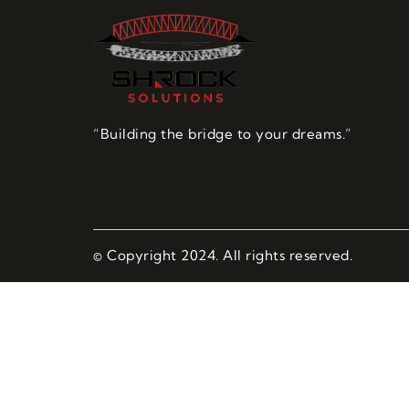
“Building the bridge to your dreams.”
© Copyright 2024. All rights reserved.