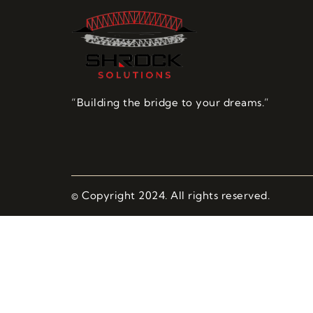
“Building the bridge to your dreams.”
© Copyright 2024. All rights reserved.