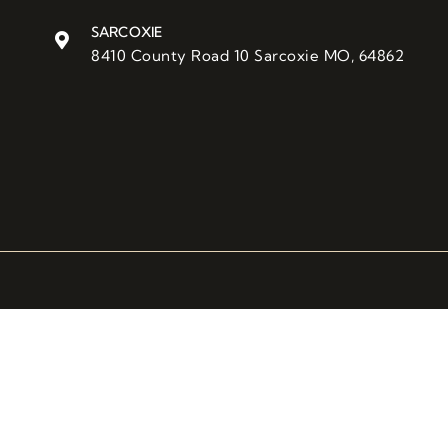
SARCOXIE
8410 County Road 10 Sarcoxie MO, 64862