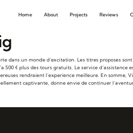
Home
About
Projects
Reviews
C
ig
orte dans un monde d’excitation. Les titres proposes sont 
a 500 € plus des tours gratuits. Le service d’assistance e
enereuses rendraient l’experience meilleure. En somme, V
uellement captivante, donne envie de continuer l’aventur