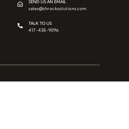
SEND US AN EMAIL
sales@shrocksolutions.com
TALK TO US
417-438-9096