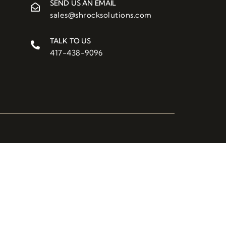
SEND US AN EMAIL
sales@shrocksolutions.com
TALK TO US
417-438-9096