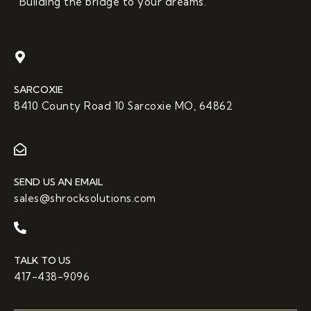
“Building the bridge to your dreams.”
SARCOXIE
8410 County Road 10 Sarcoxie MO, 64862
SEND US AN EMAIL
sales@shrocksolutions.com
TALK TO US
417-438-9096